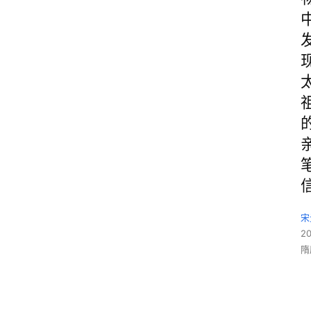
宋
2
隋