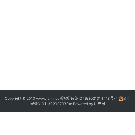
2
2
Copyright © 2010 www.lishi.net 版权所有
沪ICP备2021014413号-4
公网
安备31011302007939号
Powered by
历史网
2