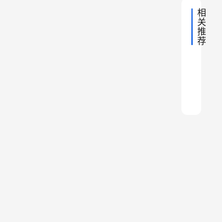
相
时
关
期
推
曹
荐
揭
操
2021年
清
秘
2020年
机
文
藏
朝
宋
史
2021年
文
智
古
百
族
盐
朝
史
2021年
文
科
壮
百
代
族
警
商
史
的
2019年
文
科
一
百
族
称
徽
史
的
2020年
纸
文
敏
科
百
战
的
官
史
：
真
币
文
科
百
，
给
风
史
场
布
实
如
科
百
我
俗
有
泄
达
困
科
何
们
有
密
拉
境
随
防
的
哪
者
宫
：
伪
机
生
些
为
的
回
权
活
（
“
缩
报
带
壮
喜
衡
影
高
了
族
鹊
但
应
什
的
嘴
负
变