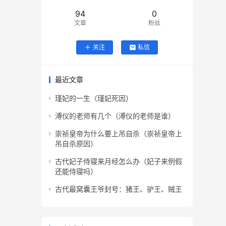
94
0
文章
粉丝
关注
私信
最近文章
瑾妃的一生（瑾妃死因）
溥仪的老师有几个（溥仪的老师是谁）
崇祯皇帝为什么要上吊自杀（崇祯皇帝上
吊自杀原因）
古代妃子侍寝来月经怎么办（妃子来例假
还能侍寝吗）
古代最窝囊王爷封号：猪王、驴王、贼王