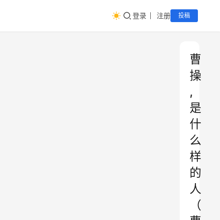
登录
注册
投稿
曹
操
,
是
什
么
样
的
人
（