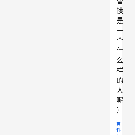
曹
操
是
一
个
什
么
样
的
人
呢
）
百
科