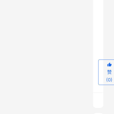
军
事
家
、
文
9
学
家
、
书
法
赞
家
(0)
。
2
、
年
轻