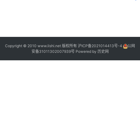
2
Copyright © 2010 www.lishi.net 版权所有
沪ICP备2021014413号-4
公网
安备31011302007939号
Powered by
历史网
?
?