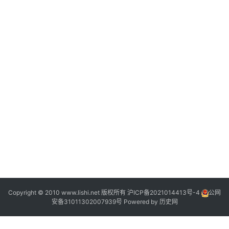
2
2
1
Copyright © 2010 www.lishi.net 版权所有
沪ICP备2021014413号-4
公网
安备31011302007939号
Powered by
历史网
1