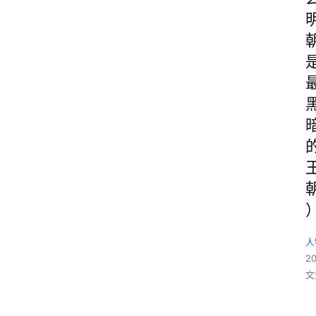
人
2
文