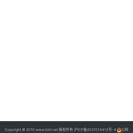
2
Copyright © 2010 www.lishi.net 版权所有
沪ICP备2021014413号-4
公网