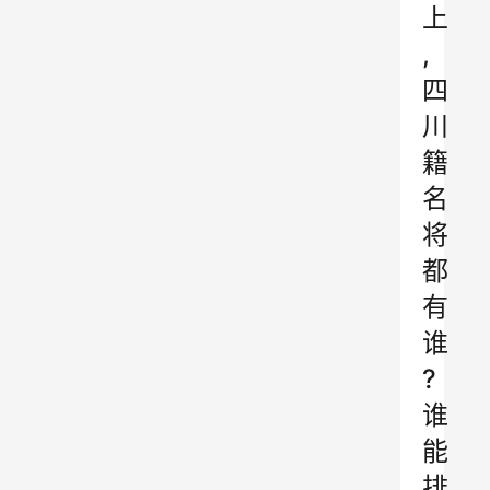
上
,
四
川
籍
名
将
都
有
谁
?
谁
能
排