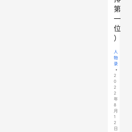
第
一
位
）
人
物
录
•
2
0
2
2
年
8
月
1
2
日