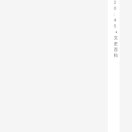
2
0
:
4
5
•
文
史
百
科
在
共
和