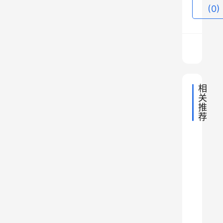
(0)
4
名
元
帅
便
是
相
朱
关
推
老
荐
总
中
2021年
、
鲁
国
2022年
文
孙
刘
姓
第
史
2020年
文
百
中
最
一
史
帅
文
科
百
山
出
史
所
文
科
、
百
的
史
名
现
科
百
陈
实
的
代
科
业
人
老
学
救
（
校
总