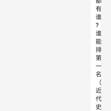
都
有
谁
?
谁
能
排
第
一
名
（
近
代
史