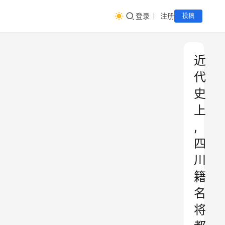
登录
注册
投稿
近
代
史
上
,
四
川
籍
名
将