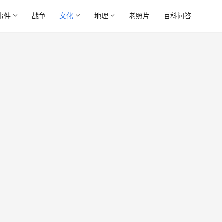
事件
战争
文化
地理
老照片
百科问答