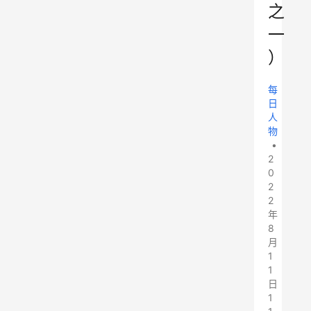
之
一
）
每
日
人
物
•
2
0
2
2
年
8
月
1
1
日
1