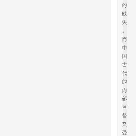
的
缺
失
，
而
中
国
古
代
的
内
部
监
督
又
受