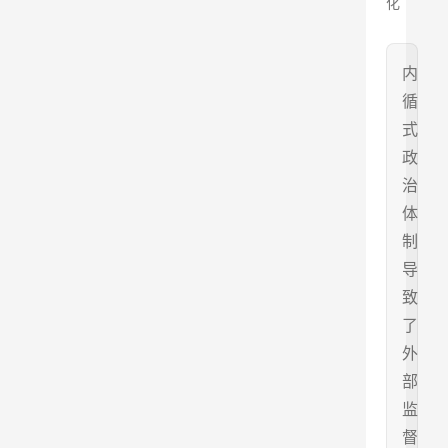
化
内
循
式
政
治
体
制
导
致
了
外
部
监
督