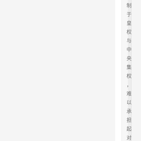
制
于
皇
权
与
中
央
集
权
，
难
以
承
担
起
对