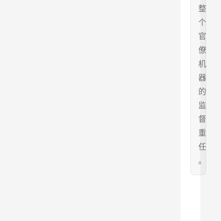
整
个
官
僚
机
器
的
监
督
重
任
。