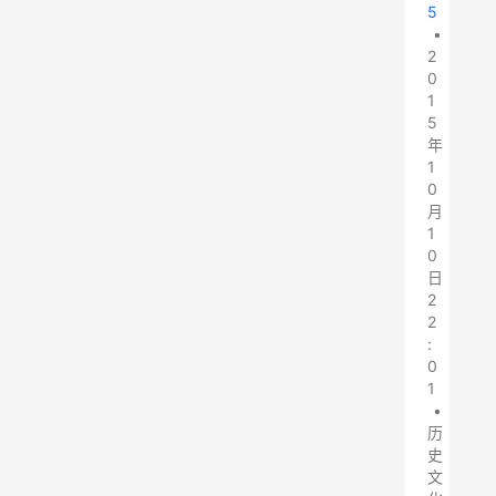
5
•
2
0
1
5
年
1
0
月
1
0
日
2
2
:
0
1
•
历
史
文