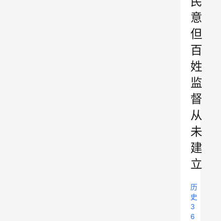
民
意
但
百
姓
监
督
从
未
建
立
历
史
3
6