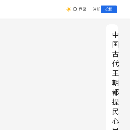
登录
注册
投稿
中
国
古
代
王
朝
都
提
民
心