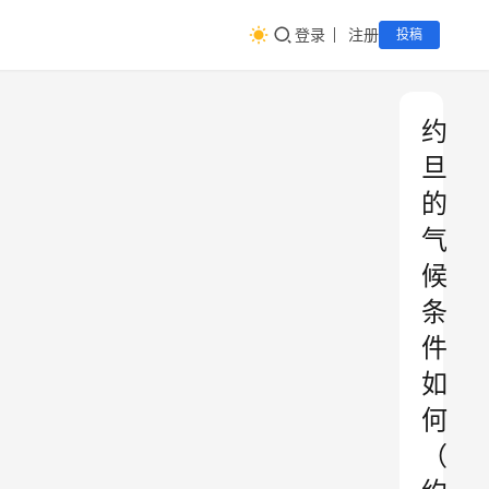
登录
注册
投稿
约
旦
的
气
候
条
件
如
何
（