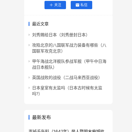
关注
私信
最近文章
刘秀赐给日本（刘秀册封日本）
攻陷北京的八国联军战力装备有哪些（八
国联军攻克北京）
甲午海战北洋舰队参战军舰（甲午中日海
战日本舰队）
英国战败的战役（二战马来西亚战役）
日本皇室有太监吗（日本古时候有太监
吗?）
最新发布
崇祯壬午科（1642年）举人暨明末麻城抗