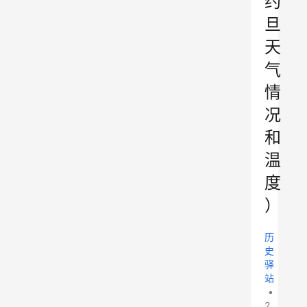
约
旦
天
气
情
况
和
温
度
）
历
史
驿
站
•
2