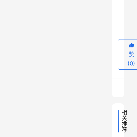
候
（
9
夏
季
炎
热
赞
干
(0)
燥
，
冬
季
温
暖
相
潮
关
湿
推
荐
）