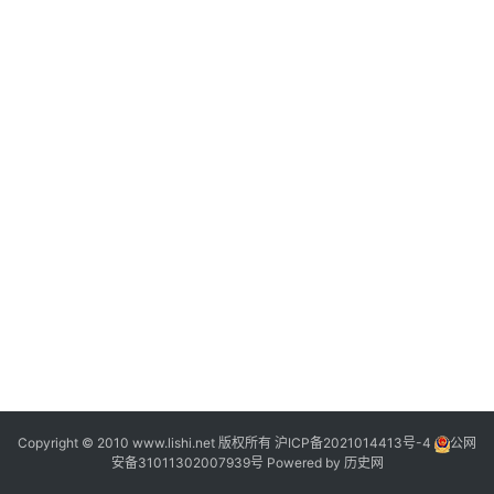
争
登录
注册
文
化
地
理
老
照
片
百
科
问
答
Copyright © 2010 www.lishi.net 版权所有
沪ICP备2021014413号-4
公网
安备31011302007939号
Powered by
历史网