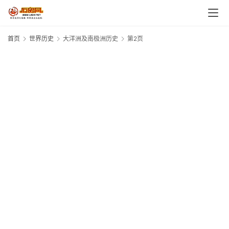
首
页
首页
世界历史
大洋洲及南极洲历史
第2页
中
国
世
界
人
物
事
件
战