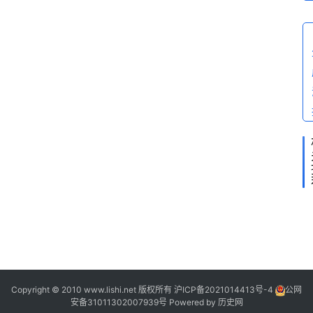
科
问
答
2
2
2
2
Copyright © 2010 www.lishi.net 版权所有
沪ICP备2021014413号-4
公网
安备31011302007939号
Powered by
历史网