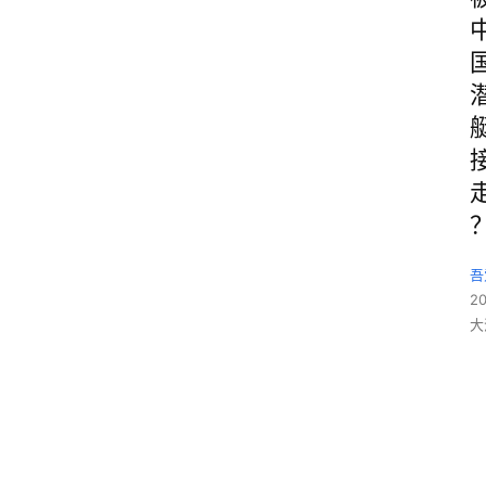
吾
2
大