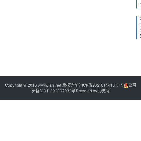
[
2
[
2
]
2
]
Copyright © 2010 www.lishi.net 版权所有
沪ICP备2021014413号-4
公网
安备31011302007939号
Powered by
历史网
“
”