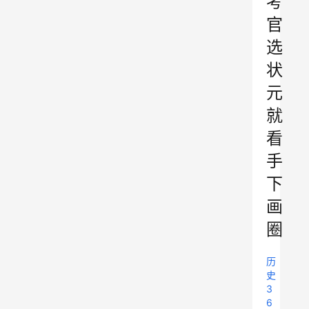
考
官
选
状
元
就
看
手
下
画
圈
历
史
3
6