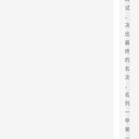
试
，
决
出
最
终
的
名
次
，
名
列
一
甲
第
一