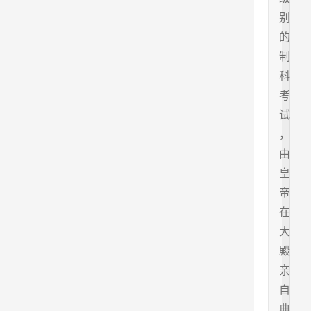
别
的
制
科
考
试
，
由
皇
帝
在
大
殿
亲
自
典