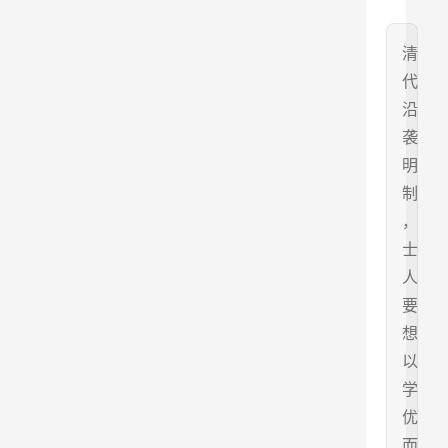
清
代
沿
袭
明
制
，
士
人
要
想
以
学
优
而