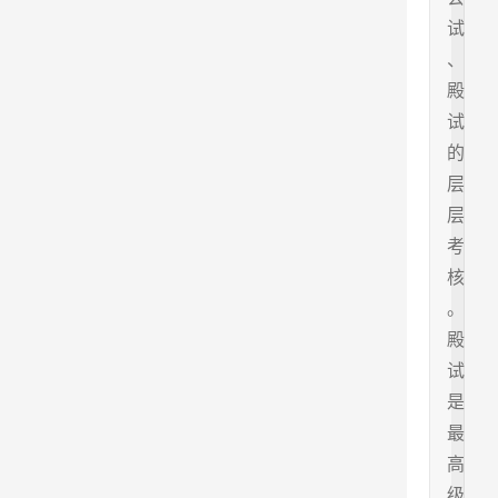
试
、
殿
试
的
层
层
考
核
。
殿
试
是
最
高
级