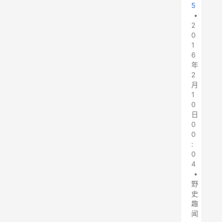
5
•
2
0
1
6
年
2
月
1
0
日
0
0
:
0
4
•
野
史
趣
闻