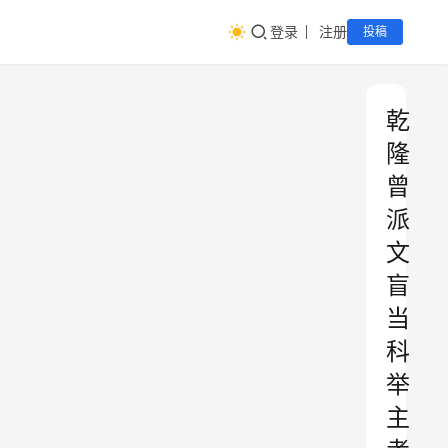
登录
注册
投稿
乾
隆
曾
派
文
盲
当
科
举
主