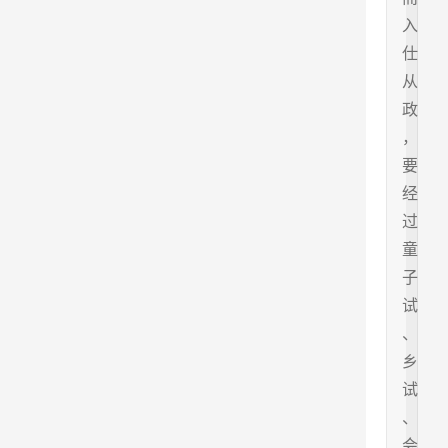
入
仕
从
政
，
要
经
过
童
子
试
、
乡
试
、
会