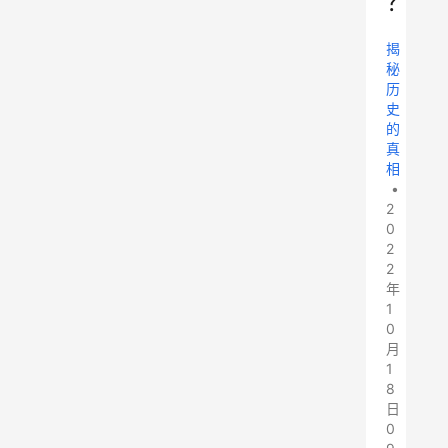
？
揭
秘
历
史
的
真
相
•
2
0
2
2
年
1
0
月
1
8
日
0