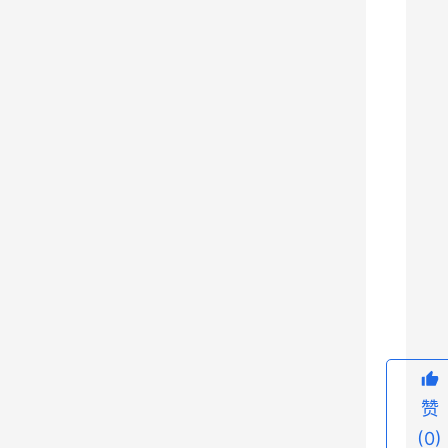
一
旦
遭
遇
海
上
风
险
，
那
9
么
岂
不
是
赞
要
(0)
惨