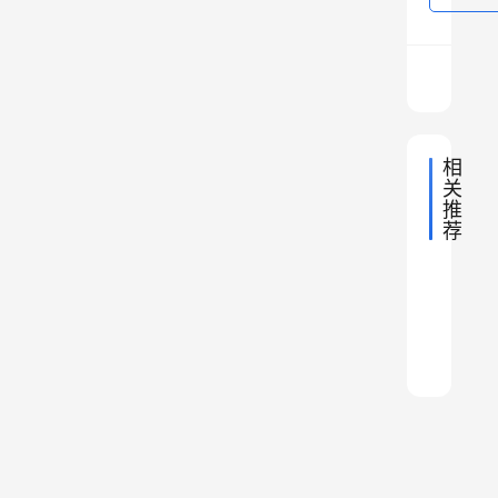
败
。
所
以
相
很
关
多
推
人
荐
车
其
2022年
车
臣
2022年
实
历
越
臣
军
史
2022年
历
一
苏
解
南
军
队
史
2022年
历
秘
为
解
联
在
直
队
史
是
2022年
历
秘
法
解
什
解
什
史
有
2023年
一
历
有
秘
解
国
么
体
史
么
多
种
历
秘
解
个
军
是
史
后
情
“
什
秘
解
事
锦
误
，
况
厉
秘
么
专
衣
各
下
害
解
样
家
卫
国