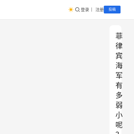
登录
注册
投稿
菲
律
宾
海
军
有
多
弱
小
呢