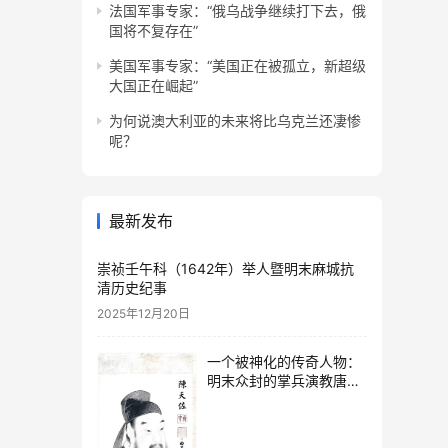
法国军事专家：“俄乌战争继续打下去，俄
国将不复存在”
美国军事专家：“美国正在被孤立，新超级
大国正在崛起”
为何说澳大利亚的未来将比乌克兰还凄惨
呢？
最新发布
崇祯壬午科（1642年）举人暨明末麻城抗
清历史纪事
2025年12月20日
一个被神化的传奇人物：
明末众封的掌兵演教唐氏
太婆的传奇人生