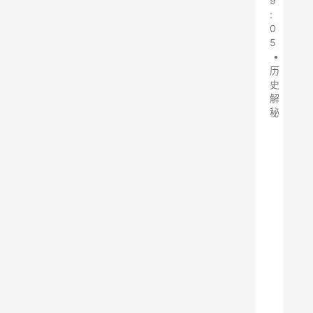
9
:
0
5
•
历
史
解
秘
敢
于
入
侵
海
洋
领
土
的