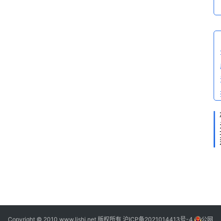
f
科
a
问
答
c
e
”
.
2
Copyright © 2010 www.lishi.net 版权所有
沪ICP备2021014413号-4
公网