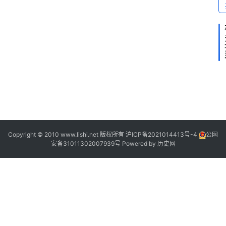
“
T
h
o
”
m
Copyright © 2010 www.lishi.net 版权所有
沪ICP备2021014413号-4
公网
安备31011302007939号
Powered by
历史网
a
“
s
”