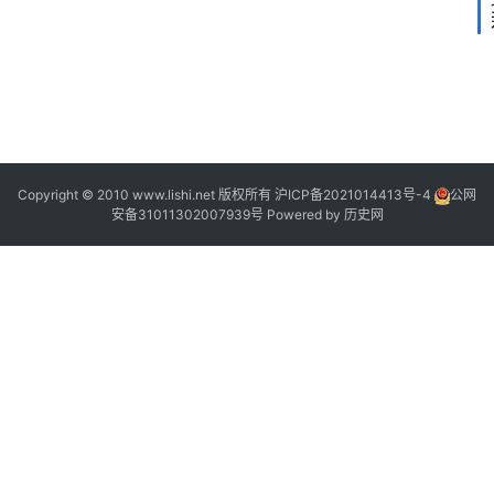
2
2
2
1
Copyright © 2010 www.lishi.net 版权所有
沪ICP备2021014413号-4
公网
安备31011302007939号
Powered by
历史网
1
1
9
0
|