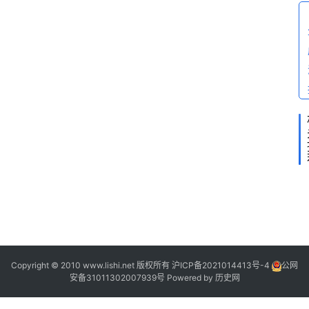
答
2
2
1
Copyright © 2010 www.lishi.net 版权所有
沪ICP备2021014413号-4
公网
安备31011302007939号
Powered by
历史网
|