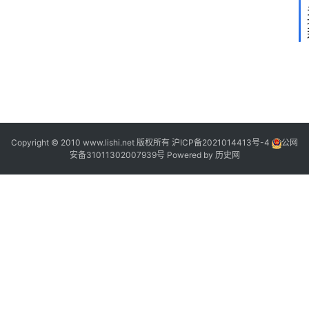
2
Copyright © 2010 www.lishi.net 版权所有
沪ICP备2021014413号-4
公网
安备31011302007939号
Powered by
历史网
|
|