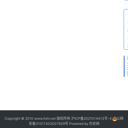
科
)
问
答
N
O
.
2
4
0
4
-
Copyright © 2010 www.lishi.net 版权所有
沪ICP备2021014413号-4
公网
安备31011302007939号
Powered by
历史网