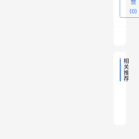
俄
赞
罗
(0)
斯
、
印
度
、
相
韩
关
国
推
等
荐
贵
等
2022年
韩
阳
2022年
。
中
0
国
市
国
2024年
中
今
成
地
5
的
的
国
2024年
中
理
璀
地
都
4
天
核
国
区
2024年
中
理
贵
地
璨
模
B
国
电
2022年
划
中
，
理
地
州
千
式
国
型
野
调
中
理
地
我
省
年
国
V
护
心
整
理
地
9
的