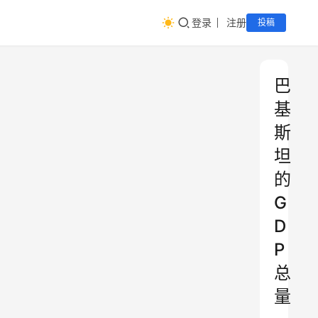
登录
注册
投稿
巴
基
斯
坦
的
G
D
P
总
量