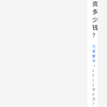
资
多
少
钱
？
万
里
繁
华
•
2
0
2
2
年
9
月
7