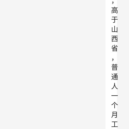
，
高
于
山
西
省
，
普
通
人
一
个
月
工