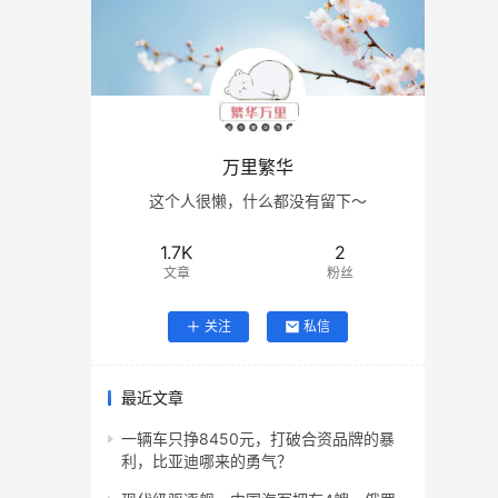
万里繁华
这个人很懒，什么都没有留下～
1.7K
2
文章
粉丝
关注
私信
最近文章
一辆车只挣8450元，打破合资品牌的暴
利，比亚迪哪来的勇气？