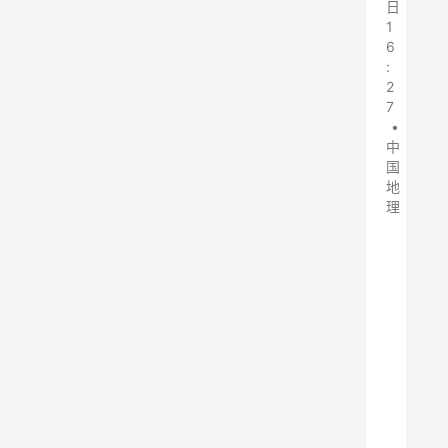
日
1
6
:
2
7
•
中
国
地
理
在
之
前
的
文