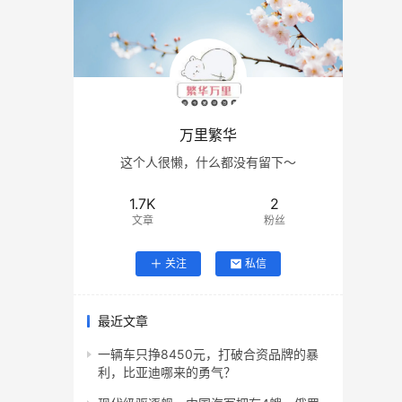
万里繁华
这个人很懒，什么都没有留下～
1.7K
2
文章
粉丝
关注
私信
最近文章
一辆车只挣8450元，打破合资品牌的暴
利，比亚迪哪来的勇气？