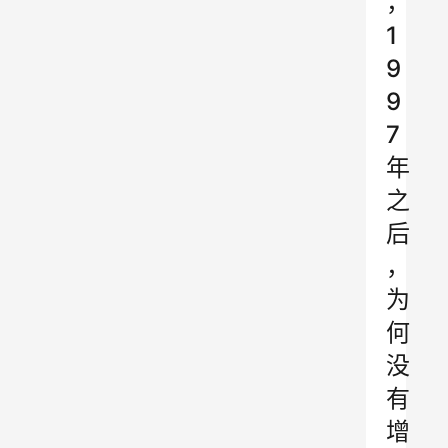
，
1
9
9
7
年
之
后
，
为
何
没
有
增