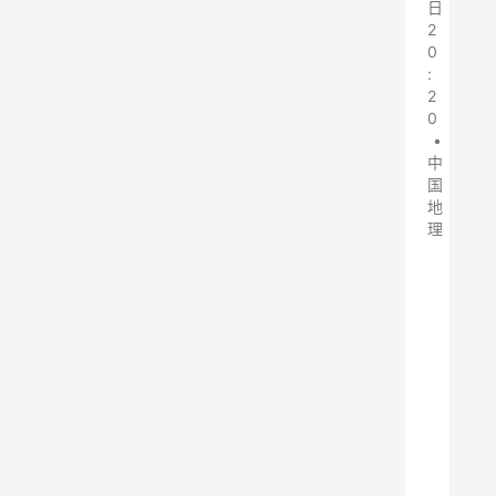
日
2
0
:
2
0
•
中
国
地
理
在
昨
天
的
文