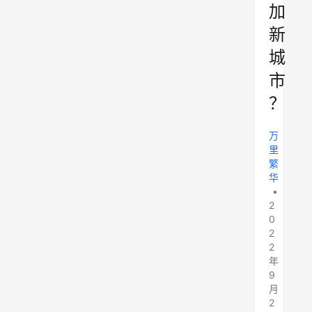
加
新
城
市
？
万
里
繁
华
•
2
0
2
2
年
9
月
2