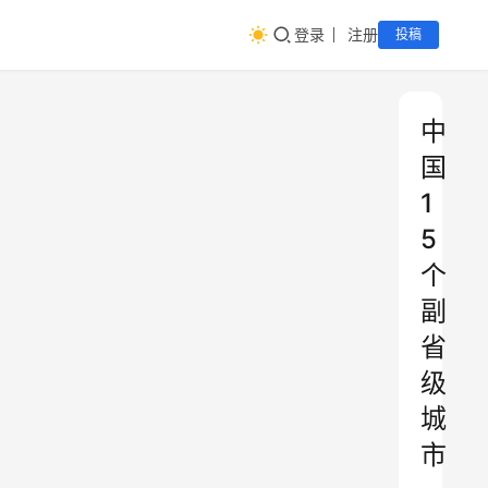
登录
注册
投稿
中
国
1
5
个
副
省
级
城
市