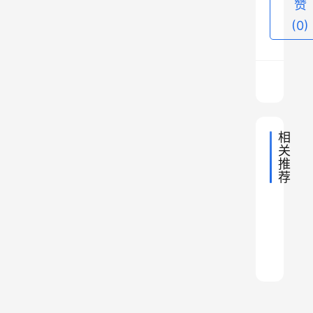
1
赞
5
(0)
个
直
辖
市
。
相
1
关
9
推
9
荐
湖
7
2022年
丰
北
2024年
年
中
武
州
省
国
2023年
中
之
湖
地
汉
城
的
国
2022年
中
理
尔
地
北
军
后
：
国
区
2024年
中
理
为
地
滨
省
区
国
草
2021年
划
中
，
理
地
什
问
襄
国
下
原
变
中
理
地
则
么
：
国
阳
辖
商
动
理
地
发
为