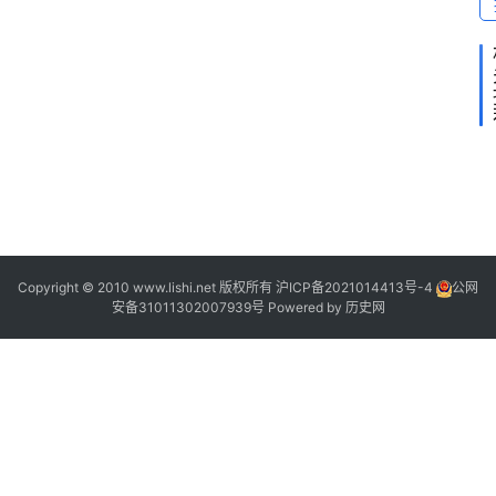
2
2
Copyright © 2010 www.lishi.net 版权所有
沪ICP备2021014413号-4
公网
“
安备31011302007939号
Powered by
历史网
“
”