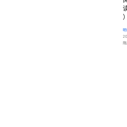
明
2
隋
(
1
首
4
页
8
0
中
-
国