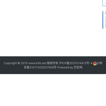
2
Copyright © 2010 www.lishi.net 版权所有
沪ICP备2021014413号-4
公网
安备31011302007939号
Powered by
历史网
2