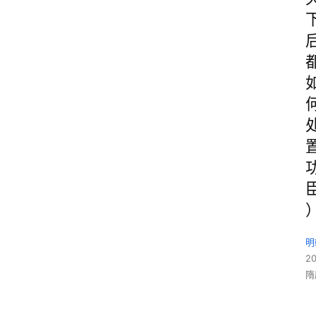
明
2
隋