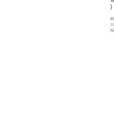
明
2
隋