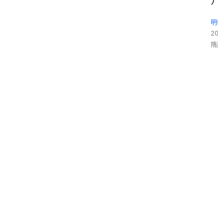
明
2
隋