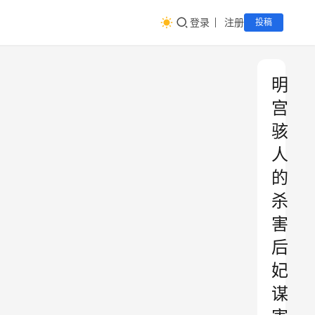
登录
注册
投稿
明
宫
骇
人
的
杀
害
后
妃
谋