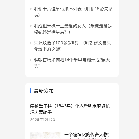
明朝十六位皇帝顺序列表（明朝16帝关系
表）
明成祖朱棣一生最爱的女人（朱棣最爱是
权妃还是徐皇后？）
朱允炆活了100多岁吗？（明朝建文帝朱
允炆下落之谜）
明朝官场如何把14个半皇帝糊弄成“冤大
头”
最新发布
崇祯壬午科（1642年）举人暨明末麻城抗
清历史纪事
2025年12月20日
一个被神化的传奇人物：