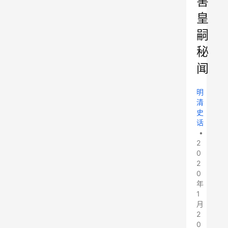
害
皇
嗣
秘
闻
明
清
史
话
•
2
0
2
0
年
1
月
2
0