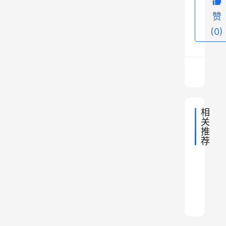
后
，
赞
又
(0)
有
李
成
妃
被
相
祸
关
，
推
荐
但
戏
幸
2020年
崇
迷
2020年
隋
而
曾
祯
乾
唐
2020年
隋
汉
元
国
未
皇
隆
唐
2020年
隋
明
多
元
人
藩
帝
唐
如
2021年
清
死
隋
明
唐
元
尔
高
动
唐
勤
2020年
清
何
隋
明
。
元
朝
衮
官
唐
过
清
于
做
隋
明
元