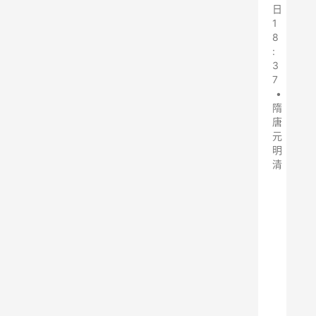
日
1
8
:
3
7
•
隋
唐
元
明
清
客
氏
夫
人
裕