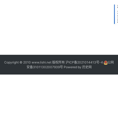
2
2
2
2
Copyright © 2010 www.lishi.net 版权所有
沪ICP备2021014413号-4
公网
安备31011302007939号
Powered by
历史网