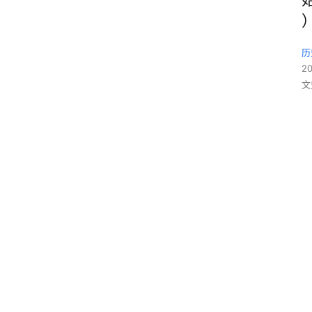
历
2
文
2
0
1
9
首
页
“
中
国
世