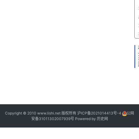
2
Copyright © 2010 www.lishi.net 版权所有
沪ICP备2021014413号-4
公网
安备31011302007939号
Powered by
历史网
?