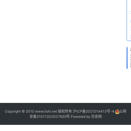
π
ρ
α
γ
μ
α
2
Copyright © 2010 www.lishi.net 版权所有
沪ICP备2021014413号-4
公网
安备31011302007939号
Powered by
历史网