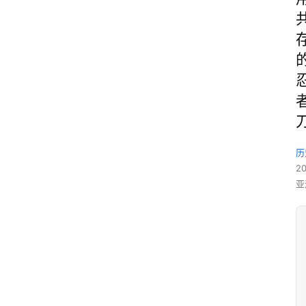
历
2
亚