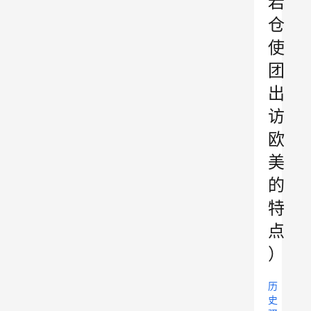
岩
仓
使
团
出
访
欧
美
的
特
点
）
历
史