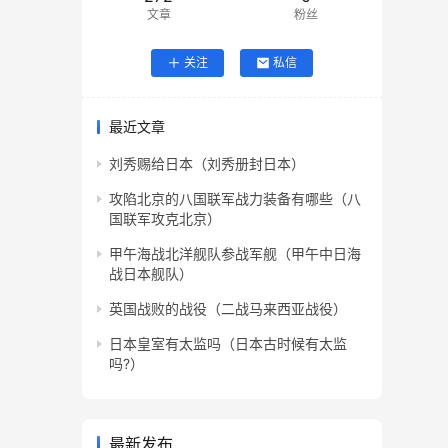
文章
粉丝
关注
私信
最近文章
刘秀赐给日本（刘秀册封日本）
攻陷北京的八国联军战力装备有哪些（八
国联军攻克北京）
甲午海战北洋舰队参战军舰（甲午中日海
战日本舰队）
英国战败的战役（二战马来西亚战役）
日本皇室有太监吗（日本古时候有太监
吗?）
最新发布