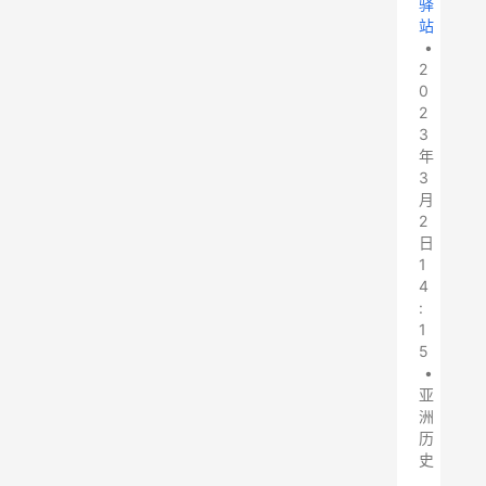
驿
站
•
2
0
2
3
年
3
月
2
日
1
4
:
1
5
•
亚
洲
历
史