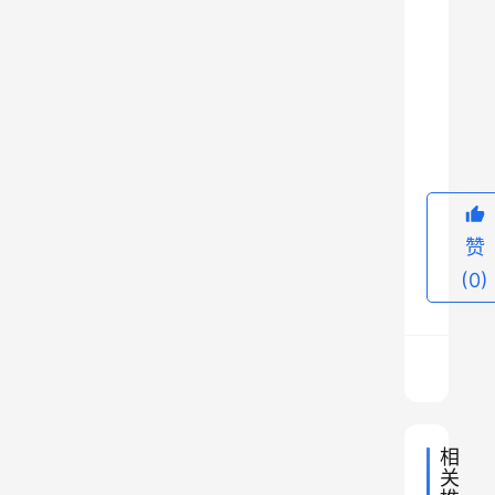
b
a
s
s
9
y
)
以
右
赞
大
(0)
臣
外
务
卿
岩
仓
相
具
关