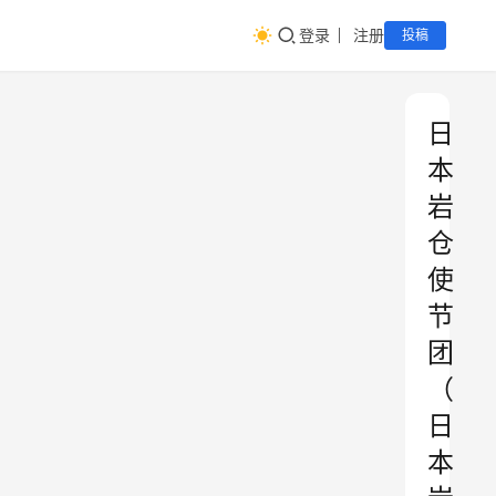
登录
注册
投稿
日
本
岩
仓
使
节
团
（
日
本