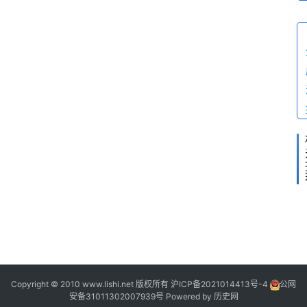
问
答
2
2
2
“
Copyright © 2010 www.lishi.net 版权所有
沪ICP备2021014413号-4
公网
安备31011302007939号
Powered by
历史网
”