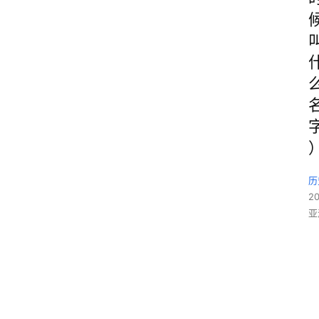
历
2
亚