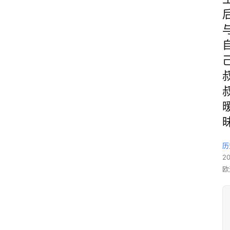
历
2
欧