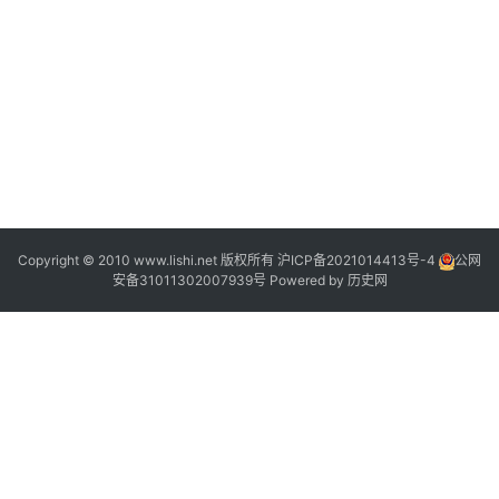
9
8
3
2
2
2
Copyright © 2010 www.lishi.net 版权所有
沪ICP备2021014413号-4
公网
安备31011302007939号
Powered by
历史网
1
9
“
8
6
”
1