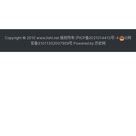
2
2
Copyright © 2010 www.lishi.net 版权所有
沪ICP备2021014413号-4
公网
安备31011302007939号
Powered by
历史网