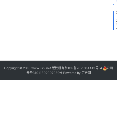
1
9
0
8
)
2
Copyright © 2010 www.lishi.net 版权所有
沪ICP备2021014413号-4
公网
安备31011302007939号
Powered by
历史网
“
”