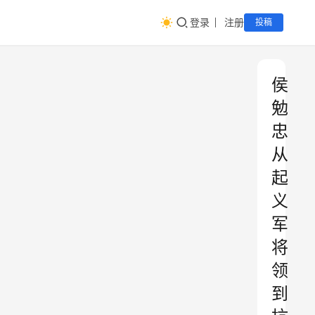
登录
注册
投稿
侯
勉
忠
从
起
义
军
将
领
到