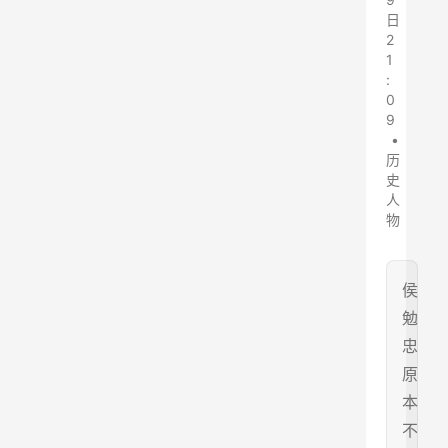
日
2
1
:
0
9
•
历
史
人
物
侯
勉
忠
原
本
不