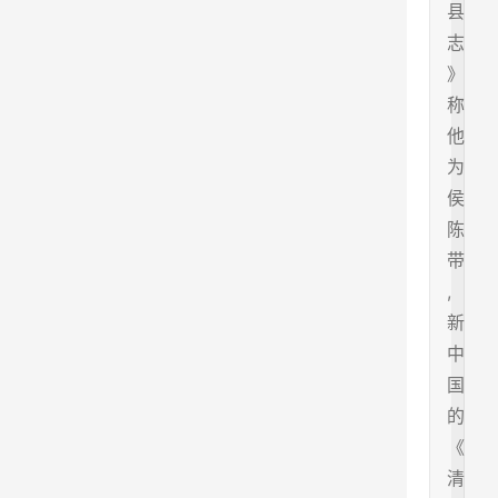
县
志
》
称
他
为
侯
陈
带
,
新
中
国
的
《
清