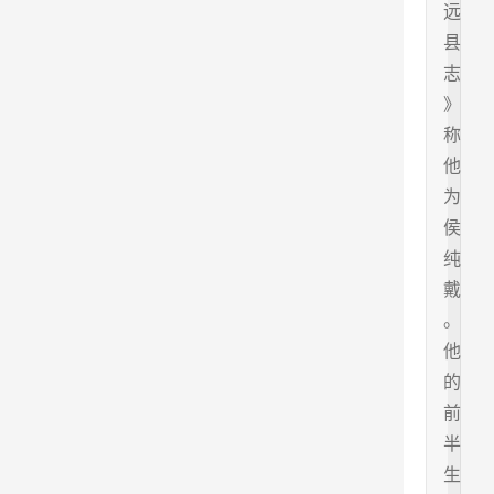
远
县
志
》
称
他
为
侯
纯
戴
。
他
的
前
半
生