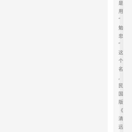
是
用
“
勉
忠
”
这
个
名
,
民
国
版
《
清
远