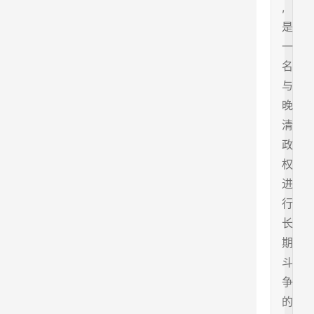
,
是
一
名
与
晚
清
政
权
进
行
长
期
斗
争
的