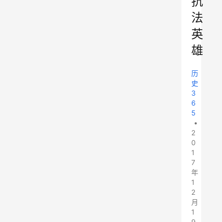
抗
法
英
雄
历
史
3
6
5
•
2
0
1
7
年
1
2
月
1
9