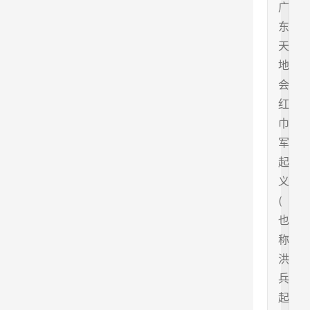
广
东
天
地
会
红
巾
军
起
义
(
也
称
洪
兵
起