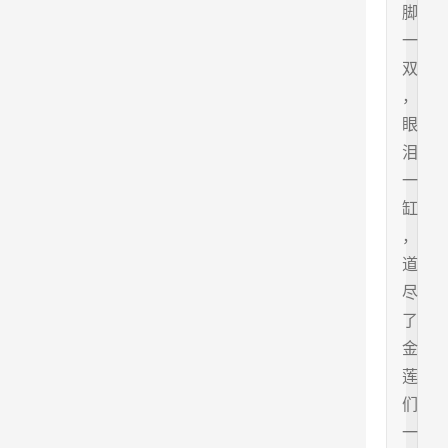
脚
一
双
，
眼
泪
一
缸
，
道
尽
了
金
莲
们
一