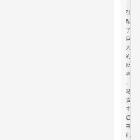
，
引
起
了
巨
大
的
反
响
，
冯
骥
才
后
来
把