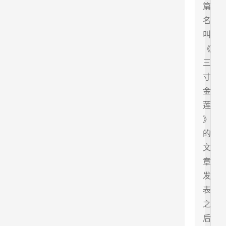
篇
名
叫
《
三
寸
金
莲
》
的
文
章
发
表
之
后