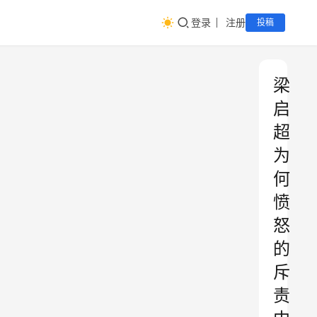
登录
注册
投稿
梁
启
超
为
何
愤
怒
的
斥
责