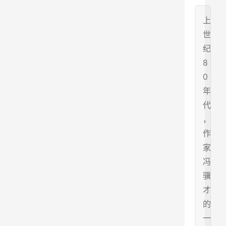
上
世
纪
8
0
年
代
，
作
家
冯
骥
才
的
一