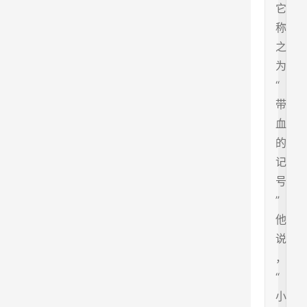
它
称
之
为
“
带
血
的
记
号
”
他
说
，
“
小