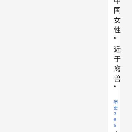
中
国
女
性
“
近
于
禽
兽
”
历
史
3
6
5
•