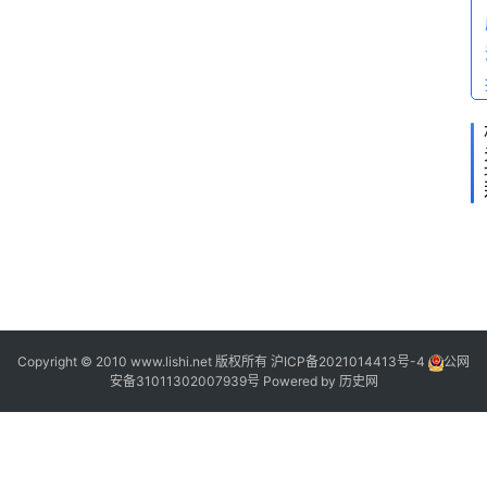
”
2
“
”
Copyright © 2010 www.lishi.net 版权所有
沪ICP备2021014413号-4
公网
安备31011302007939号
Powered by
历史网
(
?