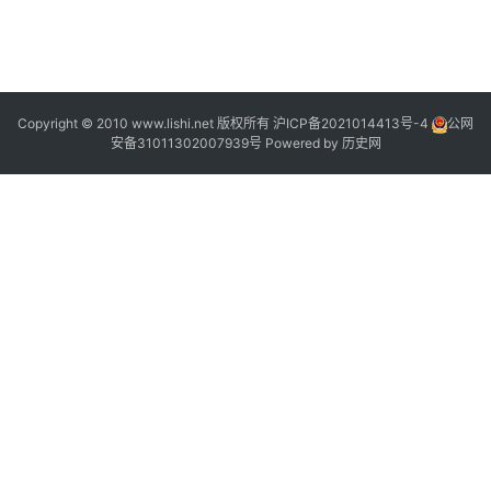
2
2
2
[
2
]
]
Copyright © 2010 www.lishi.net 版权所有
沪ICP备2021014413号-4
公网
安备31011302007939号
Powered by
历史网