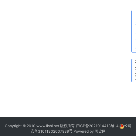
1
2
2
[
2
]
Copyright © 2010 www.lishi.net 版权所有
沪ICP备2021014413号-4
公网
安备31011302007939号
Powered by
历史网