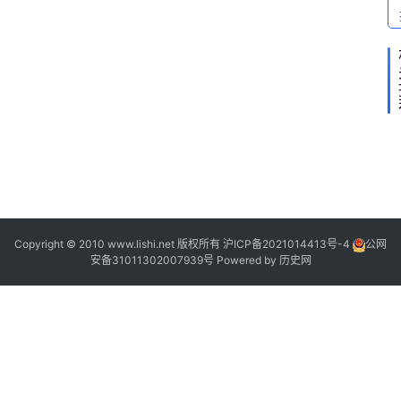
2
2
2
2
Copyright © 2010 www.lishi.net 版权所有
沪ICP备2021014413号-4
公网
安备31011302007939号
Powered by
历史网