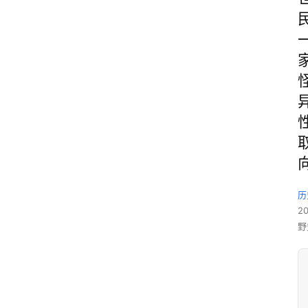
历
2
野