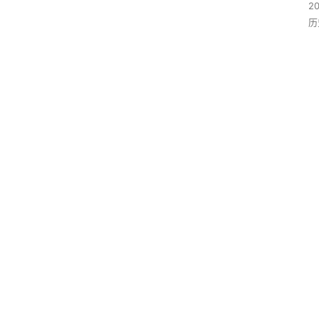
2
历
首
页
中
国
世
界