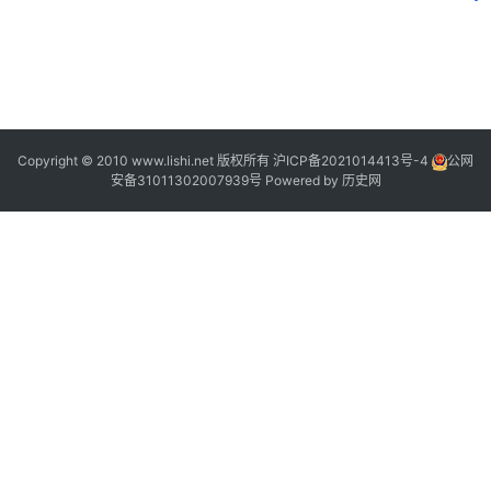
2
“
Copyright © 2010 www.lishi.net 版权所有
沪ICP备2021014413号-4
公网
”
安备31011302007939号
Powered by
历史网
“
”
“
”