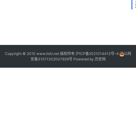
2
Copyright © 2010 www.lishi.net 版权所有
沪ICP备2021014413号-4
公网
安备31011302007939号
Powered by
历史网