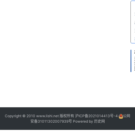
问
答
2
1
Copyright © 2010 www.lishi.net 版权所有
沪ICP备2021014413号-4
公网
安备31011302007939号
Powered by
历史网
“