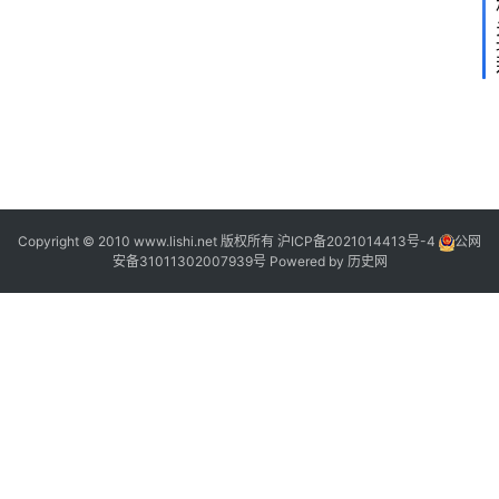
2
2
2
2
Copyright © 2010 www.lishi.net 版权所有
沪ICP备2021014413号-4
公网
安备31011302007939号
Powered by
历史网