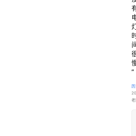
”
历
2
老