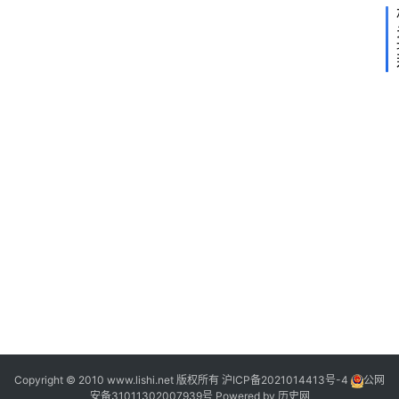
2
2
2
2
Copyright © 2010 www.lishi.net 版权所有
沪ICP备2021014413号-4
公网
安备31011302007939号
Powered by
历史网