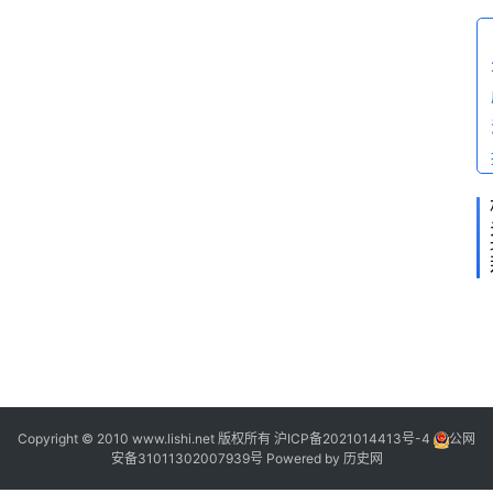
2
2
2
·
Copyright © 2010 www.lishi.net 版权所有
沪ICP备2021014413号-4
公网
安备31011302007939号
Powered by
历史网